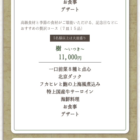
お食事
デザート
高級食材と季節の食材がご堪能いただける、記念日などに
おすすめの贅沢コース（７皿１５品）
5名様以上は大皿盛り
樹
～いつき～
11,000
円
一口前菜８種と点心
北京ダック
フカヒレと鮑の上海風煮込み
特上国産牛サーロイン
海鮮料理
お食事
デザート