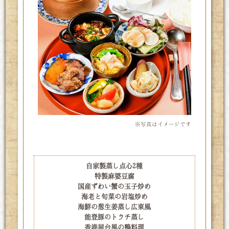
※写真はイメージです
メニュー内容
自家製蒸し点心2種
特製麻婆豆腐
国産ずわい蟹の玉子炒め
海老と旬菜の岩塩炒め
海鮮の葱生姜蒸し広東風
能登豚のトウチ蒸し
香港屋台風の鴨料理