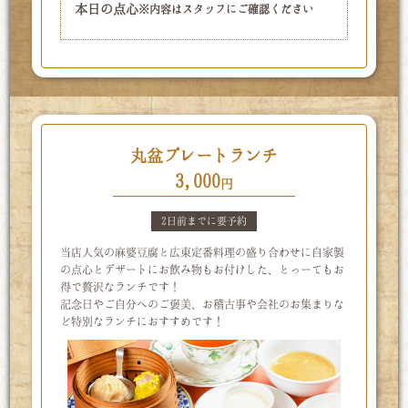
本日の点心
※内容はスタッフにご確認ください
丸盆プレートランチ
3,000
円
2日前までに要予約
当店人気の麻婆豆腐と広東定番料理の盛り合わせに自家製
の点心とデザートに
お飲み物もお付けした、とっーてもお
得で贅沢なランチです！
記念日やご自分へのご褒美、お稽古事や会社のお集まりな
ど
特別なランチにおすすめです！