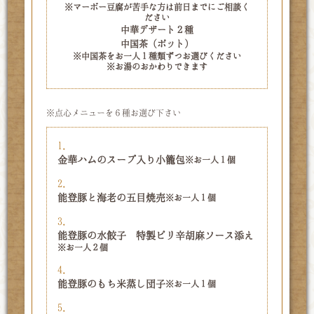
※マーボー豆腐が苦手な方は前日までにご相談く
ださい
中華デザート２種
中国茶（ポット）
※中国茶をお一人１種類ずつお選びください
※お湯のおかわりできます
※点心メニューを６種お選び下さい
1.
金華ハムのスープ入り小籠包
※お一人１個
2.
能登豚と海老の五目焼売
※お一人１個
3.
能登豚の水餃子 特製ピリ辛胡麻ソース添え
※お一人２個
4.
能登豚のもち米蒸し団子
※お一人１個
5.