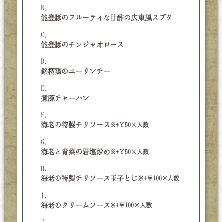
B.
能登豚のフルーティな甘酢の広東風スブタ
C.
能登豚のチンジャオロース
D.
銘柄鶏のユーリンチー
E.
煮豚チャーハン
F.
海老の特製チリソース
※+￥50×人数
G.
海老と青菜の岩塩炒め
※+￥50×人数
H.
海老の特製チリソース玉子とじ
※+￥100×人数
I.
海老のクリームソース
※+￥100×人数
J.