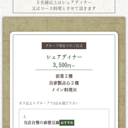
５名様以上はシェアディナー
又はコース料理とさせて頂きます
グループ単位でのご注文
シェアディナー
3,500
円～
前菜２種
自家製点心２種
メイン料理※
※下記よりグループで5品お選び下さい
A.
当店自慢の麻婆豆腐
おすすめ