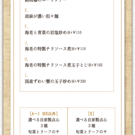
銘柄鶏のユーリンチー
E.
胡麻が濃い担々麺
F.
海老と青菜の岩塩炒め
※+￥110
J.
海老の特製チリソース煮
※+￥110
H.
海老の特製チリソース煮玉子とじ
※+￥165
I.
国産ずわい蟹の玉子炒め
※+￥330
セット内容
[A～I ※E以外]
[E]
選べる自家製点心
選べる自家製点心
３種
３種
旬菜とリーフのサ
旬菜とリーフのサ