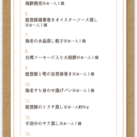
海鮮焼売
※お一人１個
6.
能登豚湯葉巻きオイスターソース蒸し
※お一人１個
7.
海老の水晶蒸し餃子
※お一人１個
8.
台湾ソーセージ入り大根餅
※お一人１個
9.
能登豚と筍の旨煮春巻き
※お一人１個
10.
海老すり身のせ揚げパン
※お一人１個
11.
能登豚のトウチ蒸し
※お一人約50ｇ
12.
手羽中のサテ蒸し
※お一人１個
13.