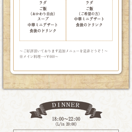
ラダ
ラダ
ご飯
ご飯
（おかわり自由）
（ご希望の方）
スープ
中華ミニデザート
中華ミニデザート
食後のドリンク
食後のドリンク
～ご好評頂いております追加メニューを是非どうぞ！～
※メイン料理…+￥660～
18:00〜22:00
（L/in 20:00）