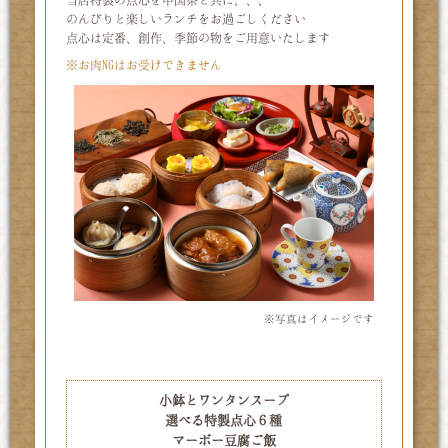
当店特製の点心を中国茶と共に、、、
のんびりと楽しいランチをお過ごしください
点心は定番、創作、季節の物をご用意いたします
※お肉NGはお受けできません
※写真はイメージです
コース内容
小鉢とワンタンスープ
選べる特製点心６種
マーボー豆腐ご飯