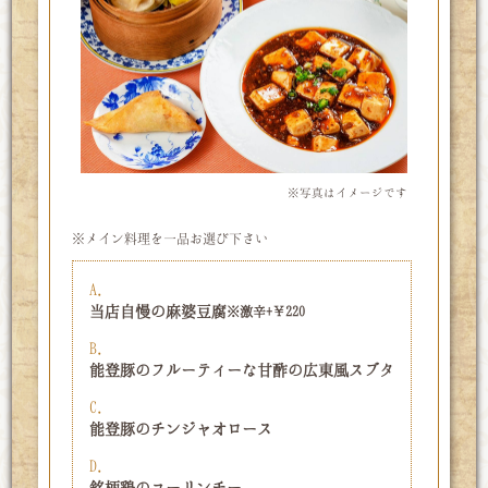
※写真はイメージです
※メイン料理を一品お選び下さい
A.
当店自慢の麻婆豆腐
※激辛+￥220
B.
能登豚のフルーティーな甘酢の広東風スブタ
C.
能登豚のチンジャオロース
D.