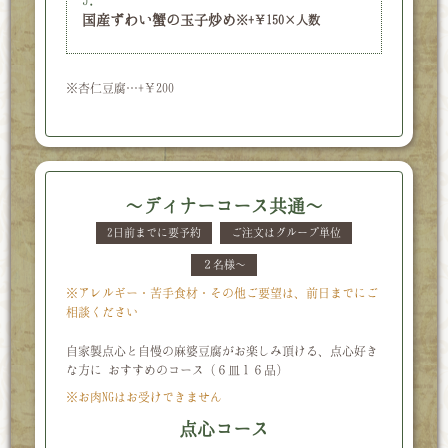
国産ずわい蟹の玉子炒め
※+￥150×人数
※杏仁豆腐…+￥200
～ディナーコース共通～
2日前までに要予約
ご注文はグループ単位
２名様～
※アレルギー・苦手食材・その他ご要望は、前日までにご
相談ください
自家製点心と自慢の麻婆豆腐がお楽しみ頂ける、点心好き
な方に
おすすめのコース（６皿１６品）
※お肉NGはお受けできません
点心コース