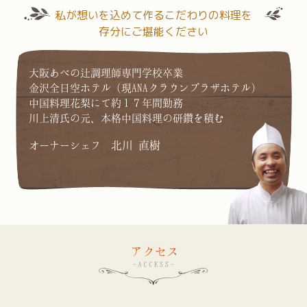
私が想いを込めて作るこだわりの料理を
存分にご堪能ください
大阪あべの辻調理師専門学校卒業
金沢全日空ホテル（現ANAクラウンプラザホテル）
中国料理花梨にて約１７年間勤務
川上清氏の元、本格中国料理の研鑽を積む
北川 直樹
オーナーシェフ