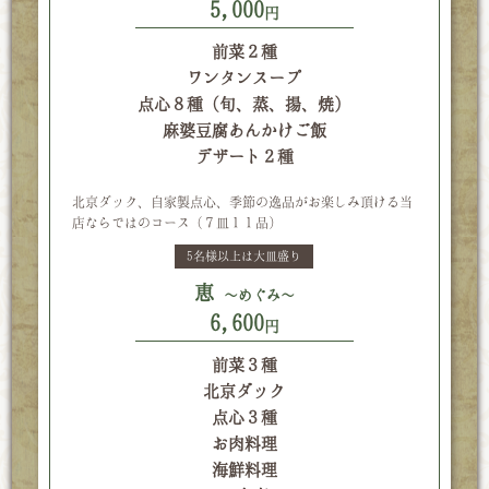
5,000
円
前菜２種
ワンタンスープ
点心８種（旬、蒸、揚、焼）
麻婆豆腐あんかけご飯
デザート２種
北京ダック、自家製点心、季節の逸品がお楽しみ頂ける
当
店ならではのコース（７皿１１品）
5名様以上は大皿盛り
恵
～めぐみ～
6,600
円
前菜３種
北京ダック
点心３種
お肉料理
海鮮料理